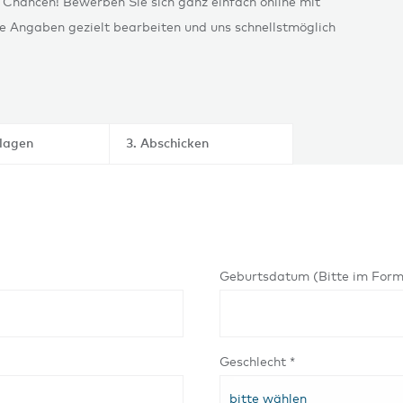
 Chancen! Bewerben Sie sich ganz einfach online mit
re Angaben gezielt bearbeiten und uns schnellstmöglich
nlagen
3. Abschicken
Geburtsdatum (Bitte im For
Geschlecht *
bitte wählen