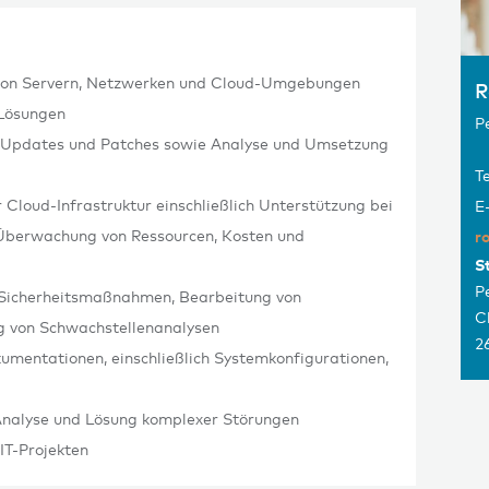
s von Servern, Netzwerken und Cloud-Umgebungen
R
-Lösungen
P
 Updates und Patches sowie Analyse und Umsetzung
Te
Cloud-Infrastruktur einschließlich Unterstützung bei
E
 Überwachung von Ressourcen, Kosten und
r
S
P
Sicherheitsmaßnahmen, Bearbeitung von
C
ng von Schwachstellenanalysen
2
kumentationen, einschließlich Systemkonfigurationen,
Analyse und Lösung komplexer Störungen
IT-Projekten