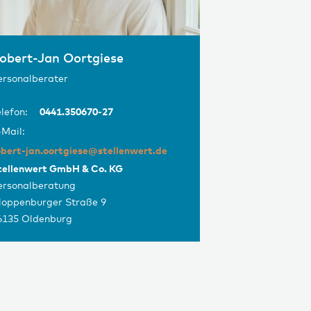
obert-Jan Oortgiese
ersonalberater
lefon:
0441.350670-27
-Mail:
obert-jan.oortgiese@stellenwert.de
tellenwert GmbH & Co. KG
ersonalberatung
loppenburger Straße 9
6135 Oldenburg