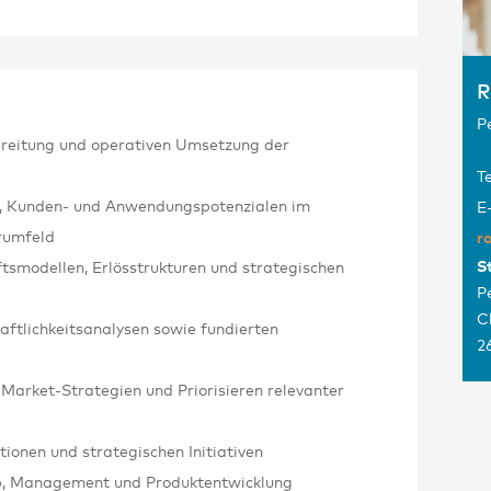
R
P
ereitung und operativen Umsetzung der
Te
-, Kunden- und Anwendungspotenzialen im
E
urumfeld
r
S
tsmodellen, Erlösstrukturen und strategischen
P
C
aftlichkeitsanalysen sowie fundierten
2
Market-Strategien und Priorisieren relevanter
tionen und strategischen Initiativen
b, Management und Produktentwicklung