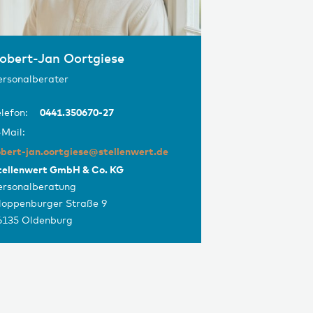
obert-Jan Oortgiese
ersonalberater
lefon:
0441.350670-27
-Mail:
obert-jan.oortgiese@stellenwert.de
tellenwert GmbH & Co. KG
ersonalberatung
loppenburger Straße 9
6135 Oldenburg