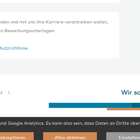
nden und mit uns ihre Karriere vorantreiben wollen,
gen Bewerbungsunterlagen.
utzrichtlinie
.
tz
d Google Analytics. Es kann also sein, dass Daten an Dritte übe
 akzeptieren
Alles ablehnen
Einstellu